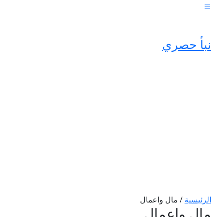
نبأ حصري
الرئيسية
/
مال واعمال
مال واعمال