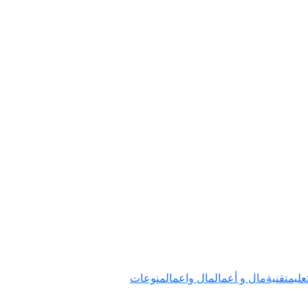
عليم
تقنية
مال و أعمال
مال واعمال
منوعات