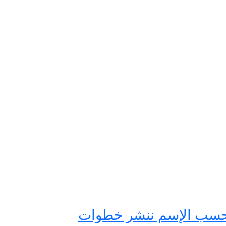
” وزارة التربية” تُحدد موعد ظهور نتائج البكالوريا سوريا 2023 حسب الإسم ننشر خطوات