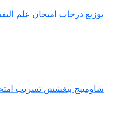
توزيع درجات امتحان علم النفس والا
شاومينج بيغشش تسريب امتحان الجيولوجي