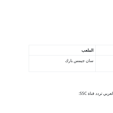
الملعب
سان جيمس بارك
 تردد قناة SSC: