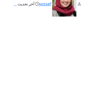
yossef
آخر تحديث