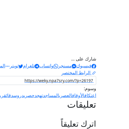
شارك على ...
فيسبوك
مسنجر
واتساب
تلغرام
تويتر
الم
الرابط المختصر
وسوم:
اعتكاف
الأوقاف
العصر
بالمساجد
تهجد
حصري
دروس
دقائق
رم
تعليقات
اترك تعليقاً