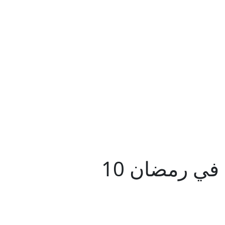
نبأ حصري الأوقاف: عودة دروس العصر بالمساجد في رمضان 10