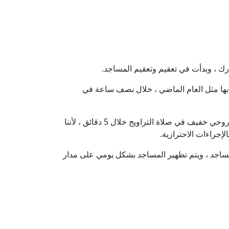
ارك ، وبدأت في تعقيم وتعقيم المساجد.
ح بها مثل العام الماضي ، خلال نصف ساعة في
وأضاف رئيس القطاع الديني بوزارة الأوقاف ، أن دروس العصر تعود في المساجد في رمضان خلال 7 إلى 10 دقائق ، وفكر روحي خفيف في صلاة التراويح خلال 5 دقائق ، لأننا
إجراءات الاحترازية.
لمساجد ، ويتم تطهير المساجد بشكل يومي على مدار